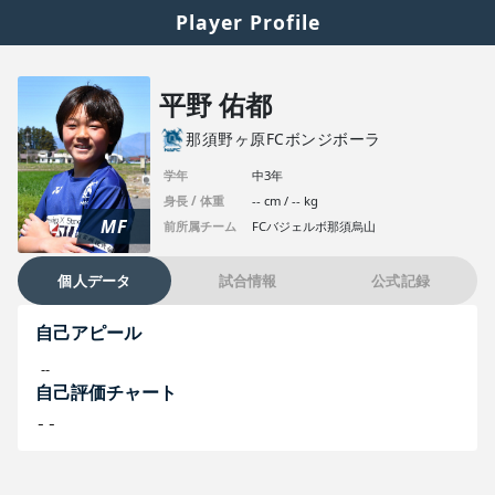
Player Profile
平野 佑都
那須野ヶ原FCボンジボーラ
学年
中3年
身長 / 体重
-- cm / -- kg
MF
前所属チーム
FCバジェルボ那須烏山
個人データ
試合情報
公式記録
自己アピール
--
自己評価チャート
--