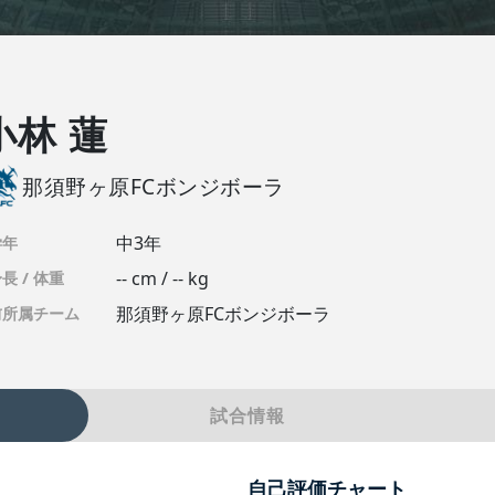
小林 蓮
那須野ヶ原FCボンジボーラ
中3年
学年
-- cm / -- kg
長 / 体重
那須野ヶ原FCボンジボーラ
前所属チーム
試合情報
自己評価チャート