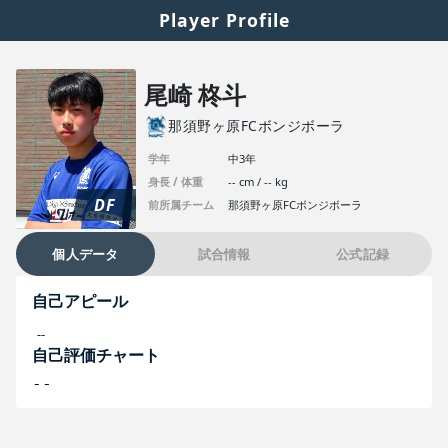
Player Profile
尾崎 柊斗
那須野ヶ原FCボンジボーラ
学年
中3年
身長 / 体重
-- cm / -- kg
DF
前所属チーム
那須野ヶ原FCボンジボーラ
個人データ
試合情報
公式記録
自己アピール
--
自己評価チャート
--