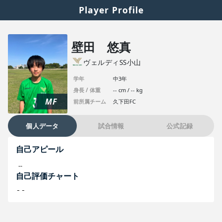
Player Profile
壁田 悠真
ヴェルディSS小山
学年
中3年
身長 / 体重
-- cm / -- kg
MF
前所属チーム
久下田FC
個人データ
試合情報
公式記録
自己アピール
--
自己評価チャート
--