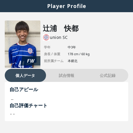
Player Profile
辻浦 快都
union SC
学年
中3年
身長 / 体重
178 cm / 60 kg
FW
前所属チーム
本郷北
個人データ
試合情報
公式記録
自己アピール
--
自己評価チャート
--