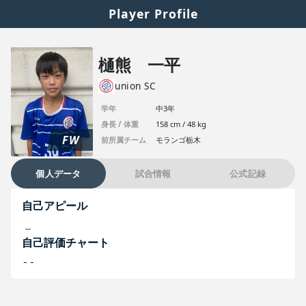
Player Profile
樋熊 一平
union SC
学年
中3年
身長 / 体重
158 cm / 48 kg
FW
前所属チーム
モランゴ栃木
個人データ
試合情報
公式記録
自己アピール
--
自己評価チャート
--