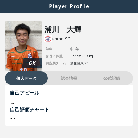
Player Profile
浦川 大輝
union SC
学年
中3年
身長 / 体重
172 cm / 53 kg
GK
前所属チーム
清原陽東SSS
個人データ
試合情報
公式記録
自己アピール
--
自己評価チャート
--