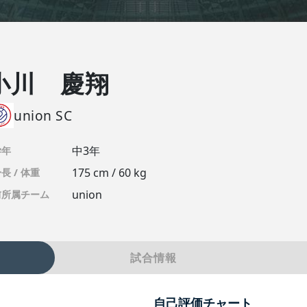
小川 慶翔
union SC
中3年
学年
175 cm / 60 kg
長 / 体重
union
前所属チーム
試合情報
自己評価チャート