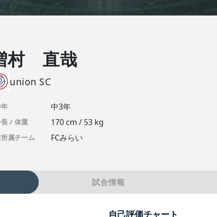
増村 直哉
union SC
中3年
学年
170 cm / 53 kg
長 / 体重
FCみらい
前所属チーム
試合情報
自己評価チャート