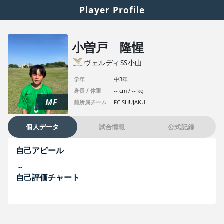
Player Profile
小曽戸 隆惺
ヴェルディSS小山
学年
中3年
身長 / 体重
-- cm / -- kg
MF
前所属チーム
FC SHUJAKU
個人データ
試合情報
公式記録
自己アピール
--
自己評価チャート
--