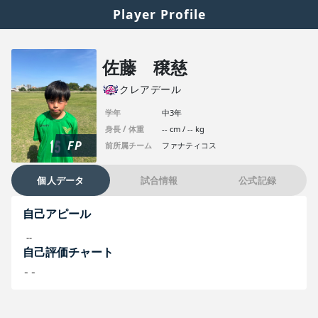
Player Profile
佐藤 穣慈
クレアデール
学年
中3年
身長 / 体重
-- cm / -- kg
FP
前所属チーム
ファナティコス
個人データ
試合情報
公式記録
自己アピール
--
自己評価チャート
--