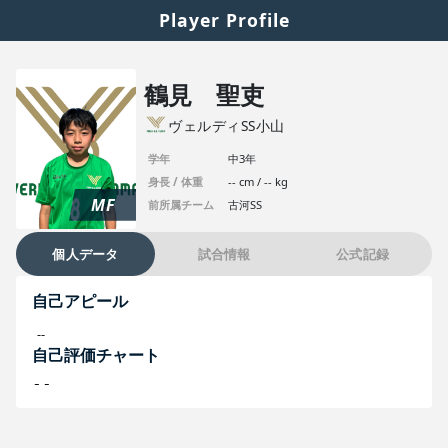
Player Profile
鶴見 聖吏
ヴェルディSS小山
学年
中3年
身長 / 体重
-- cm / -- kg
MF
前所属チーム
古河SS
個人データ
試合情報
公式記録
自己アピール
--
自己評価チャート
--