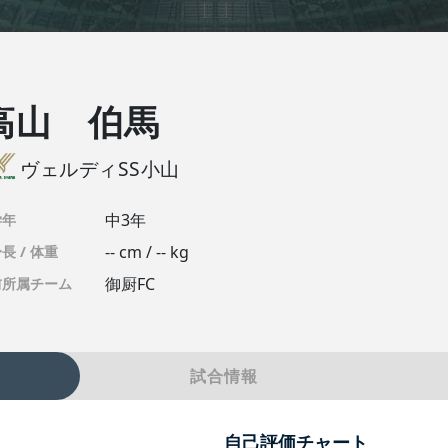
高山 伯馬
ヴェルディSS小山
中3年
学年
-- cm / -- kg
長 / 体重
御厨FC
前所属チーム
試合情報
自己評価チャート