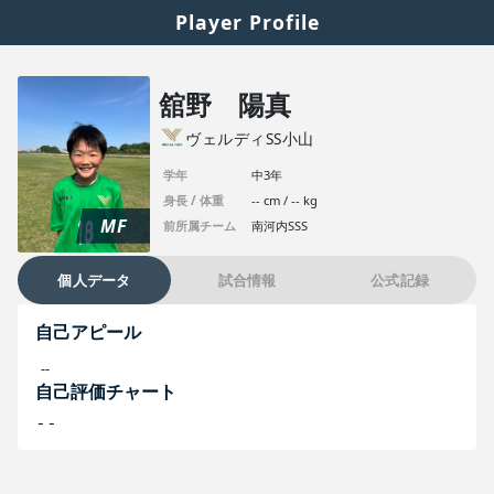
Player Profile
舘野 陽真
ヴェルディSS小山
学年
中3年
身長 / 体重
-- cm / -- kg
MF
前所属チーム
南河内SSS
個人データ
試合情報
公式記録
自己アピール
--
自己評価チャート
--