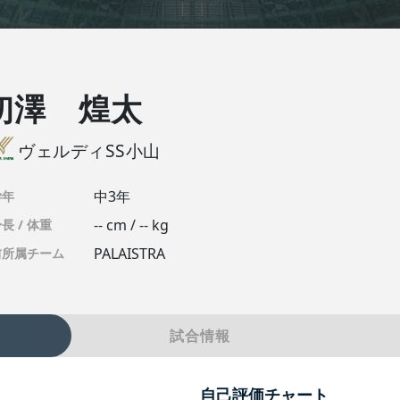
初澤 煌太
ヴェルディSS小山
中3年
学年
-- cm / -- kg
長 / 体重
PALAISTRA
前所属チーム
試合情報
自己評価チャート