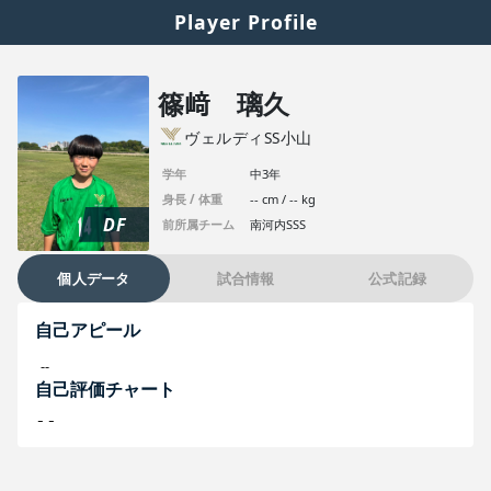
Player Profile
篠﨑 璃久
ヴェルディSS小山
学年
中3年
身長 / 体重
-- cm / -- kg
DF
前所属チーム
南河内SSS
個人データ
試合情報
公式記録
自己アピール
--
自己評価チャート
--