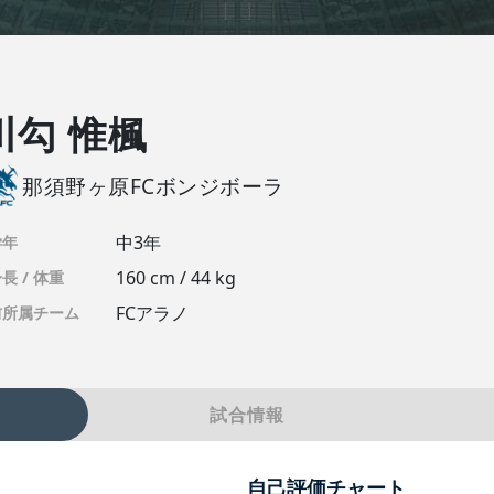
川勾 惟楓
那須野ヶ原FCボンジボーラ
中3年
学年
160 cm / 44 kg
長 / 体重
FCアラノ
前所属チーム
試合情報
自己評価チャート