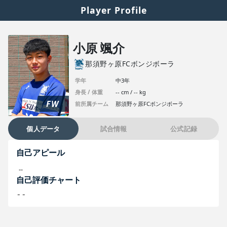
Player Profile
小原 颯介
那須野ヶ原FCボンジボーラ
学年
中3年
身長 / 体重
-- cm / -- kg
FW
前所属チーム
那須野ヶ原FCボンジボーラ
個人データ
試合情報
公式記録
自己アピール
--
自己評価チャート
--