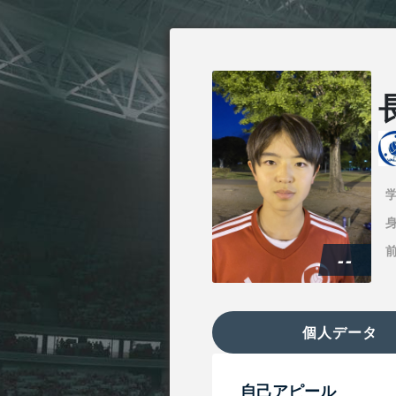
身
--
個人データ
自己アピール