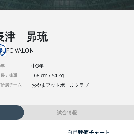
長津 昴琉
FC VALON
中3年
学年
168 cm / 54 kg
長 / 体重
おやまフットボールクラブ
前所属チーム
試合情報
自己評価チャート