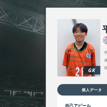
身
GK
個人データ
自己アピール