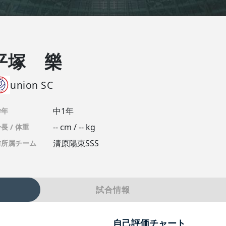
平塚 樂
union SC
中1年
学年
-- cm / -- kg
長 / 体重
清原陽東SSS
前所属チーム
試合情報
自己評価チャート