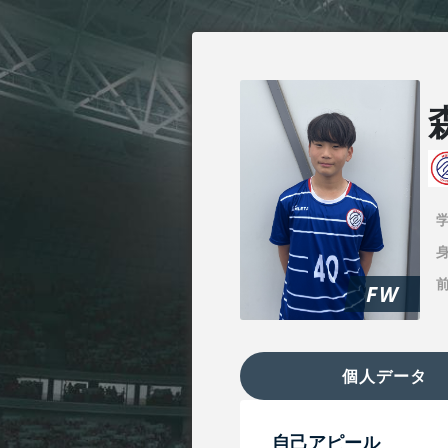
身
FW
個人データ
自己アピール