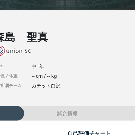
森島 聖真
union SC
中1年
学年
-- cm / -- kg
長 / 体重
カテット白沢
前所属チーム
試合情報
自己評価チャート