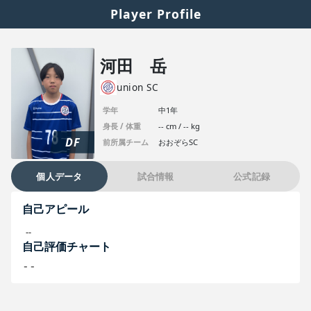
Player Profile
河田 岳
union SC
学年
中1年
身長 / 体重
-- cm / -- kg
DF
前所属チーム
おおぞらSC
個人データ
試合情報
公式記録
自己アピール
--
自己評価チャート
--