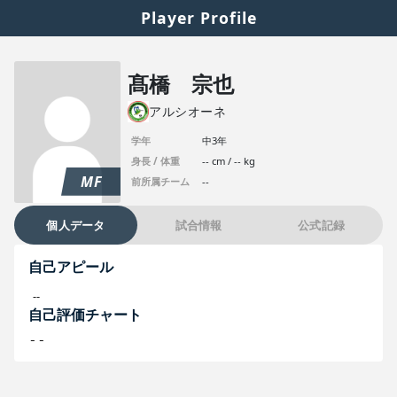
Player Profile
髙橋 宗也
アルシオーネ
学年
中3年
身長 / 体重
-- cm / -- kg
MF
前所属チーム
--
個人データ
試合情報
公式記録
自己アピール
--
自己評価チャート
--