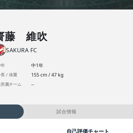
齋藤 維吹
SAKURA FC
中1年
学年
155 cm / 47 kg
長 / 体重
--
前所属チーム
試合情報
自己評価チャート