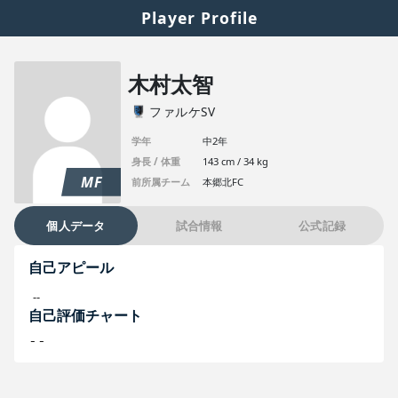
Player Profile
木村太智
ファルケSV
学年
中2年
身長 / 体重
143 cm / 34 kg
MF
前所属チーム
本郷北FC
個人データ
試合情報
公式記録
自己アピール
--
自己評価チャート
--