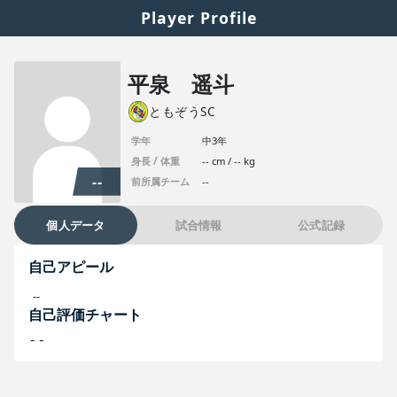
Player Profile
平泉 遥斗
ともぞうSC
学年
中3年
身長 / 体重
-- cm / -- kg
--
前所属チーム
--
個人データ
試合情報
公式記録
自己アピール
--
自己評価チャート
--