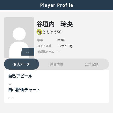
Player Profile
谷垣内 玲央
ともぞうSC
学年
中3年
身長 / 体重
-- cm / -- kg
--
前所属チーム
--
個人データ
試合情報
公式記録
自己アピール
--
自己評価チャート
--