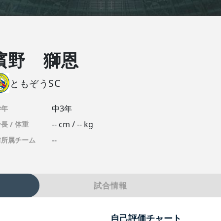
濱野 獅恩
ともぞうSC
中3年
学年
-- cm / -- kg
長 / 体重
--
前所属チーム
試合情報
自己評価チャート