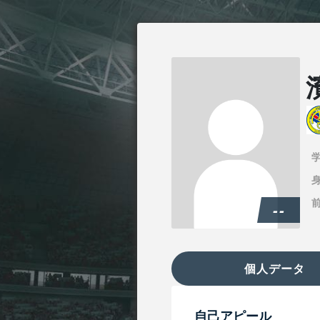
身
--
個人データ
自己アピール