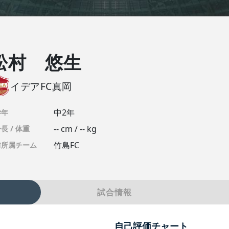
松村 悠生
イデアFC真岡
中2年
学年
-- cm / -- kg
長 / 体重
竹島FC
前所属チーム
試合情報
自己評価チャート