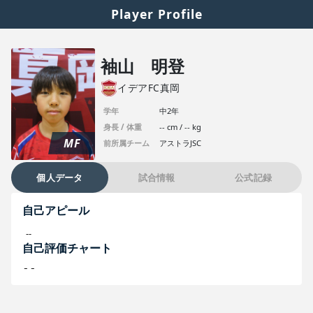
Player Profile
袖山 明登
イデアFC真岡
学年
中2年
身長 / 体重
-- cm / -- kg
MF
前所属チーム
アストラJSC
個人データ
試合情報
公式記録
自己アピール
--
自己評価チャート
--