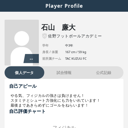
Player Profile
石山 廉大
佐野フットボールアカデミー
学年
中3年
身長 / 体重
167 cm / 59 kg
--
前所属チーム
TAC KUZUU FC
個人データ
試合情報
公式記録
自己アピール
やる気、フィジカルの強さは負けません！

スタミナとシュート力強化にも力をいれています！

最後まであきらめずにゴールをねらいます！
自己評価チャート