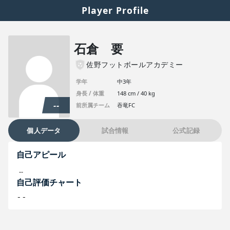
Player Profile
石倉 要
佐野フットボールアカデミー
学年
中3年
身長 / 体重
148 cm / 40 kg
--
前所属チーム
吞竜FC
個人データ
試合情報
公式記録
自己アピール
--
自己評価チャート
--