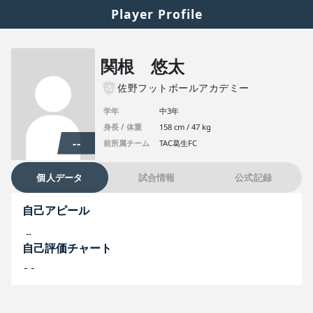
Player Profile
関根 悠太
佐野フットボールアカデミー
学年
中3年
身長 / 体重
158 cm / 47 kg
--
前所属チーム
TAC葛生FC
個人データ
試合情報
公式記録
自己アピール
--
自己評価チャート
--