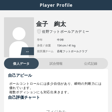
Player Profile
金子 絢太
佐野フットボールアカデミー
学年
中3年
身長 / 体重
154 cm / 41 kg
--
前所属チーム
呑竜フットボールクラブ
個人データ
試合情報
公式記録
自己アピール
ボールコントロールには多少自信があり、瞬時の判断力には
優れています。

複数ポディションにも対応出来きます。
自己評価チャート