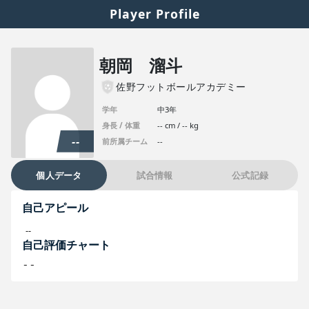
Player Profile
朝岡 溜斗
佐野フットボールアカデミー
学年
中3年
身長 / 体重
-- cm / -- kg
--
前所属チーム
--
個人データ
試合情報
公式記録
自己アピール
--
自己評価チャート
--