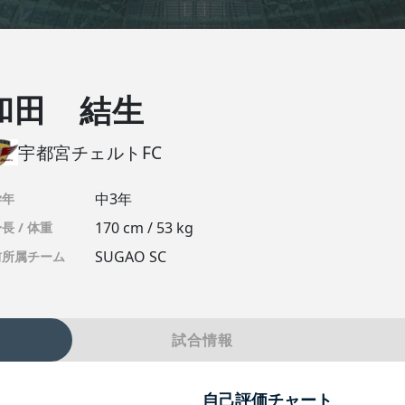
和田 結生
宇都宮チェルトFC
中3年
学年
170 cm / 53 kg
長 / 体重
SUGAO SC
前所属チーム
試合情報
自己評価チャート