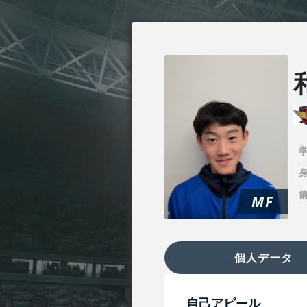
身
MF
個人データ
自己アピール