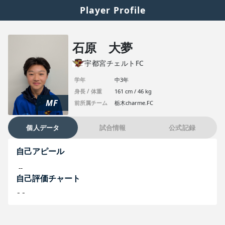
Player Profile
石原 大夢
宇都宮チェルトFC
学年
中3年
身長 / 体重
161 cm / 46 kg
MF
前所属チーム
栃木charme.FC
個人データ
試合情報
公式記録
自己アピール
--
自己評価チャート
--