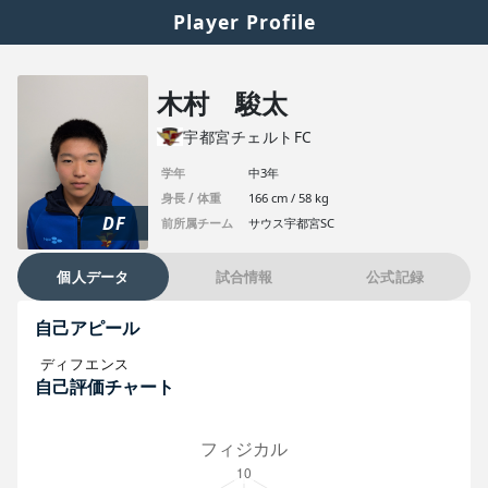
Player Profile
木村 駿太
宇都宮チェルトFC
学年
中3年
身長 / 体重
166 cm / 58 kg
DF
前所属チーム
サウス宇都宮SC
個人データ
試合情報
公式記録
自己アピール
ディフエンス
自己評価チャート