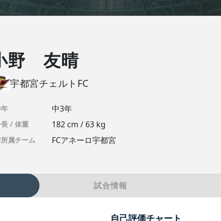
小野 友晴
宇都宮チェルトFC
中3年
学年
182 cm / 63 kg
長 / 体重
FCアネーロ宇都宮
前所属チーム
試合情報
自己評価チャート