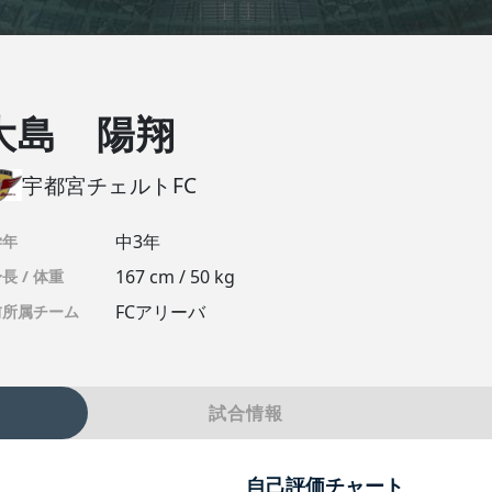
大島 陽翔
宇都宮チェルトFC
中3年
学年
167 cm / 50 kg
長 / 体重
FCアリーバ
前所属チーム
試合情報
自己評価チャート