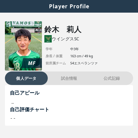
Player Profile
鈴木 莉人
ウイングスSC
学年
中3年
身長 / 体重
163 cm / 49 kg
MF
前所属チーム
S4エスペランツァ
個人データ
試合情報
公式記録
自己アピール
--
自己評価チャート
--