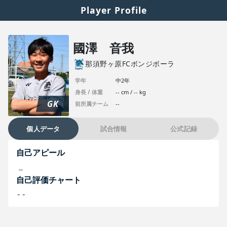
Player Profile
國澤 音我
那須野ヶ原FCボンジボーラ
学年
中2年
身長 / 体重
-- cm / -- kg
GK
前所属チーム
--
個人データ
試合情報
公式記録
自己アピール
--
自己評価チャート
--