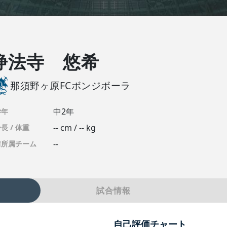
浄法寺 悠希
那須野ヶ原FCボンジボーラ
中2年
学年
-- cm / -- kg
長 / 体重
--
前所属チーム
試合情報
自己評価チャート