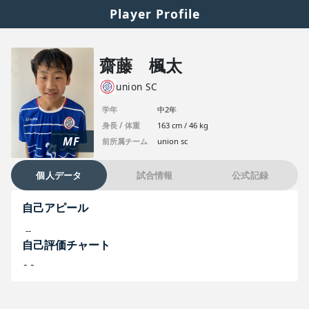
Player Profile
齋藤 楓太
union SC
学年
中2年
身長 / 体重
163 cm / 46 kg
MF
前所属チーム
union sc
個人データ
試合情報
公式記録
自己アピール
--
自己評価チャート
--