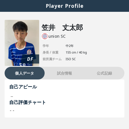
Player Profile
笠井 丈太郎
union SC
学年
中2年
身長 / 体重
155 cm / 40 kg
DF
前所属チーム
ISO SC
個人データ
試合情報
公式記録
自己アピール
--
自己評価チャート
--