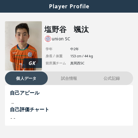
Player Profile
塩野谷 颯汰
union SC
学年
中2年
身長 / 体重
153 cm / 44 kg
GK
前所属チーム
真岡西SC
個人データ
試合情報
公式記録
自己アピール
--
自己評価チャート
--