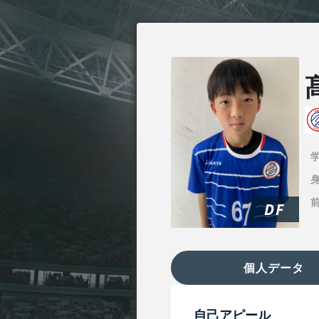
身
DF
個人データ
自己アピール