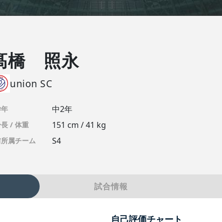
髙橋 照永
union SC
中2年
学年
151 cm / 41 kg
長 / 体重
S4
前所属チーム
試合情報
自己評価チャート