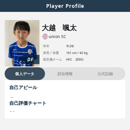
Player Profile
大越 颯太
union SC
学年
中2年
身長 / 体重
161 cm / 42 kg
DF
前所属チーム
HFC ZERO
個人データ
試合情報
公式記録
自己アピール
--
自己評価チャート
--