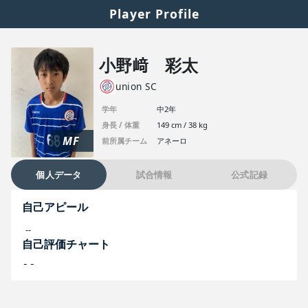
Player Profile
小野﨑 彩太
union SC
学年
中2年
身長 / 体重
149 cm / 38 kg
MF
前所属チーム
アネーロ
個人データ
試合情報
公式記録
自己アピール
--
自己評価チャート
--