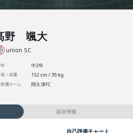
髙野 颯大
union SC
中2年
学年
152 cm / 39 kg
長 / 体重
阿久津FC
前所属チーム
試合情報
自己評価チャート